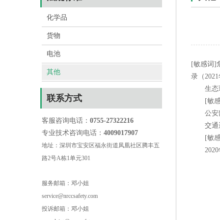
化学品
货物
电池
[敏感词
其他
录（202
生态环
联系方式
[敏感词
公安部
客服咨询电话：
0755-27322216
交通运
专业技术咨询电话：
4009017907
[敏感词
地址：深圳市宝安区福永街道凤凰社区腾丰五
2020年
路2号A栋1单元301
服务邮箱：邓小姐
service@nrccsafety.com
投诉邮箱：邓小姐