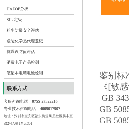
HAZOP分析
SIL 定级
粉尘防爆安全评估
危险化学品代理登记
抗爆设防值评估
消费电子产品检测
鉴别标
笔记本电脑电池检测
《[敏感
联系方式
GB 3
客服咨询电话：
0755-27322216
GB 5
专业技术咨询电话：
4009017907
地址：深圳市宝安区福永街道凤凰社区腾丰五
GB 5
路2号A栋1单元301